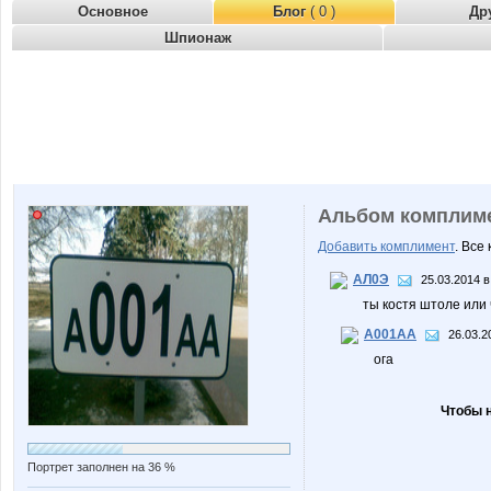
Основное
Блог
( 0 )
Др
Шпионаж
Альбом комплим
Добавить комплимент
. Все
АЛ0Э
25.03.2014 в
ты костя штоле или
А001АА
26.03.2
ога
Чтобы 
Портрет заполнен на 36 %